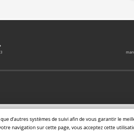
P
 3
mard
 que d’autres systèmes de suivi afin de vous garantir le meill
otre navigation sur cette page, vous acceptez cette utilisati