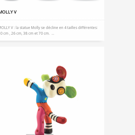
MOLLY V
OLLY V : la statue Molly se décline en 4 tailles différentes:
0 cm , 26 cm, 38 cm et 70 cm. ...