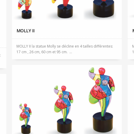
MOLLY II
MOLLY II la statue Molly se décline en 4 tailles différentes:
M
17 cm , 26 cm, 60 cm et 95 cm. ...
1
: