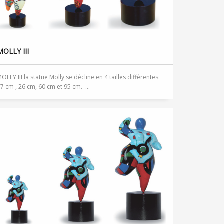
MOLLY III
OLLY III la statue Molly se décline en 4 tailles différentes:
7 cm , 26 cm, 60 cm et 95 cm. ...