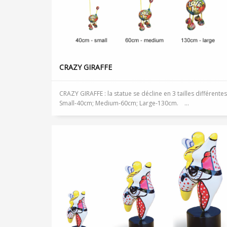
CRAZY GIRAFFE
CRAZY GIRAFFE : la statue se décline en 3 tailles différentes
Small-40cm; Medium-60cm; Large-130cm. ...