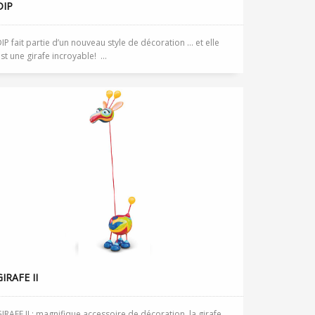
DIP
IP fait partie d’un nouveau style de décoration … et elle
st une girafe incroyable! ...
GIRAFE II
IRAFE II : magnifique accessoire de décoration, la girafe