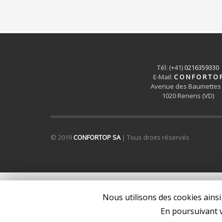
Tél: (+41)
0216359330
E-Mail:
C O N F O R T O 
Avenue des Baumettes
1020 Renens (VD)
© 2019
CONFORTOP SA
| Tous droits réservés
Nous utilisons des cookies ainsi
En poursuivant v