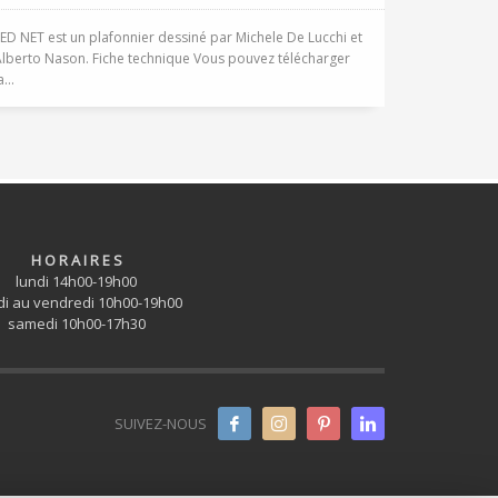
ED NET est un plafonnier dessiné par Michele De Lucchi et
lberto Nason. Fiche technique Vous pouvez télécharger
a...
H O R A I R E S
lundi 14h00-19h00
i au vendredi 10h00-19h00
samedi 10h00-17h30
SUIVEZ-NOUS