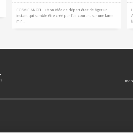
COSMIC ANGEL : «Mon idée de départ était de figer un
L
instant qui semble être créé par l’air courant sur une lame
A
min...
l
P
 3
mard