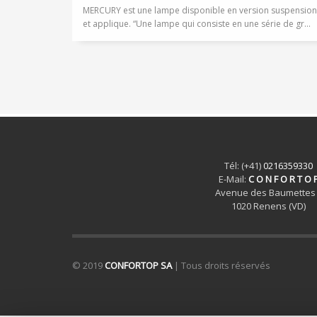
MERCURY est une lampe disponible en version suspension
et applique. “Une lampe qui consiste en une série de gr...
Tél: (+41)
0216359330
E-Mail:
C O N F O R T O 
Avenue des Baumettes
1020 Renens (VD)
© 2019
CONFORTOP SA
| Tous droits réservés