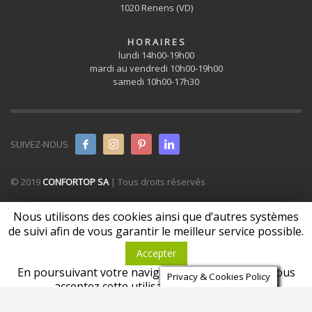
1020 Renens (VD)
H O R A I R E S
lundi 14h00-19h00
mardi au vendredi 10h00-19h00
samedi 10h00-17h30
FATBOY PILLOWS VELVET
Coussins Velvet – Doux & très décoratifs – des coussins aux couleurs
glamour en velours! Les coussins Fatb...
SUIVEZ-NOUS
© 2019
CONFORTOP SA
| Tous droits réservés
Privacy & Cookies Policy