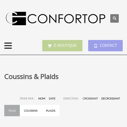
E-BOUTIQUE
CONTACT
Coussins & Plaids
TRIER PAR :
NOM
DATE
DIRECTION :
CROISSANT
DECROISSANT
TOUS
COUSSINS
PLAIDS