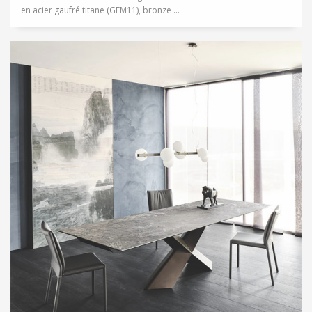
en acier gaufré titane (GFM11), bronze ...