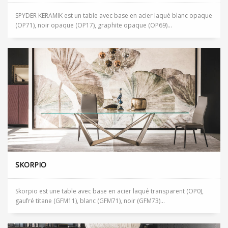
SPYDER KERAMIK est un table avec base en acier laqué blanc opaque
(OP71), noir opaque (OP17), graphite opaque (OP69)...
SKORPIO
Skorpio est une table avec base en acier laqué transparent (OP0),
gaufré titane (GFM11), blanc (GFM71), noir (GFM73)...