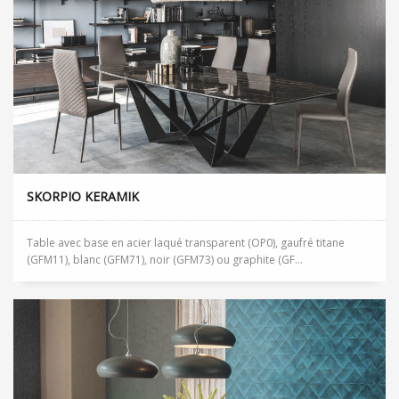
SKORPIO KERAMIK
Table avec base en acier laqué transparent (OP0), gaufré titane
(GFM11), blanc (GFM71), noir (GFM73) ou graphite (GF...