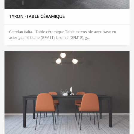
TYRON -TABLE CÉRAMIQUE
Cattelan italia – Table céramique Table extensible avec base en
acier gaufré titane (GFM11), bronze (GFM18), g...