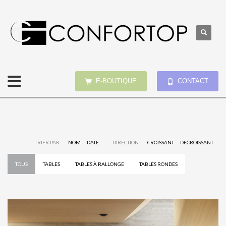
E-BOUTIQUE
CONTACT
TRIER PAR :
NOM
DATE
DIRECTION :
CROISSANT
DECROISSANT
TOUS
TABLES
TABLES À RALLONGE
TABLES RONDES