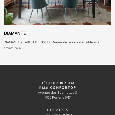
DIAMANTE
DIAMANTE – TABLE EXTENSIBLE Diamante table extensible avec
structure à…
Tél: (+41)
0216359330
E-Mail:
C O N F O R T O P
Avenue des Baumettes 3
1020 Renens (VD)
H O R A I R E S
lundi 14h00-19h00