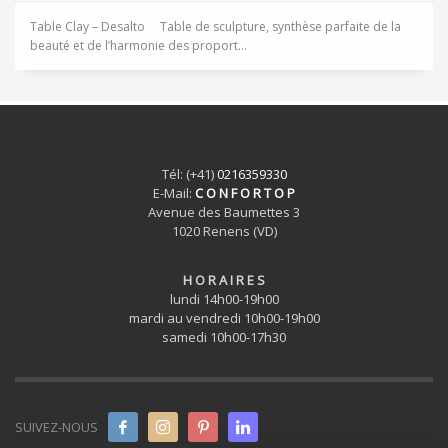
Table Clay – Desalto Table de sculpture, synthèse parfaite de la
beauté et de l’harmonie des proport...
Tél: (+41)
0216359330
E-Mail:
C O N F O R T O P
Avenue des Baumettes 3
1020 Renens (VD)
H O R A I R E S
lundi 14h00-19h00
mardi au vendredi 10h00-19h00
samedi 10h00-17h30
SUIVEZ-NOUS