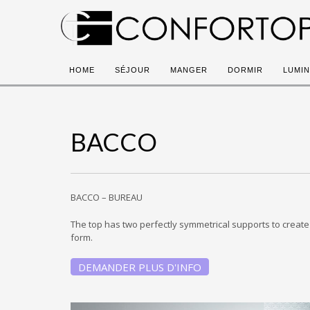
HOME
SÉJOUR
MANGER
DORMIR
LUMIN
BACCO
BACCO – BUREAU
The top has two perfectly symmetrical supports to create
form.
DEMANDER PLUS D'INFO