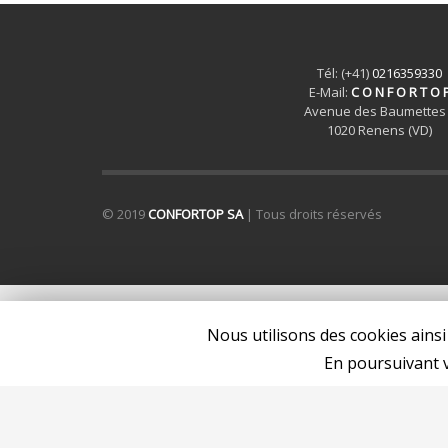
Tél: (+41)
0216359330
E-Mail:
C O N F O R T O 
Avenue des Baumettes
1020 Renens (VD)
© 2019
CONFORTOP SA
| Tous droits réservés
Nous utilisons des cookies ainsi
En poursuivant v