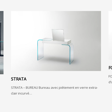
F
FO
STRATA
d
STRATA – BUREAU Bureau avec piétement en verre extra-
clair incurvé…