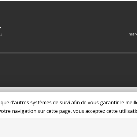
P
 3
mard
 que d’autres systèmes de suivi afin de vous garantir le meill
otre navigation sur cette page, vous acceptez cette utilisati