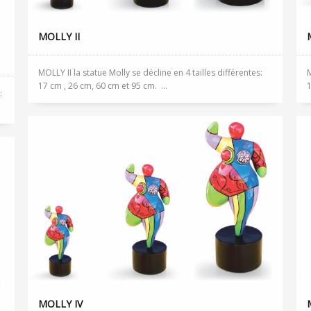
MOLLY II
MOLLY II la statue Molly se décline en 4 tailles différentes:
M
17 cm , 26 cm, 60 cm et 95 cm. ...
1
:
MOLLY IV