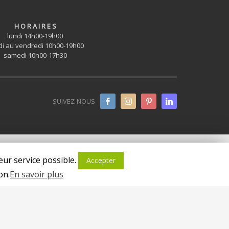
H O R A I R E S
lundi 14h00-19h00
i au vendredi 10h00-19h00
samedi 10h00-17h30
SUIVEZ-NOUS
eur service possible.
Accepter
on.
En savoir plus