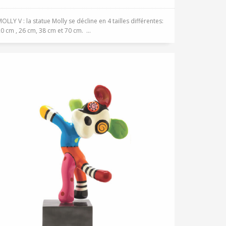
OLLY V : la statue Molly se décline en 4 tailles différentes:
0 cm , 26 cm, 38 cm et 70 cm. ...