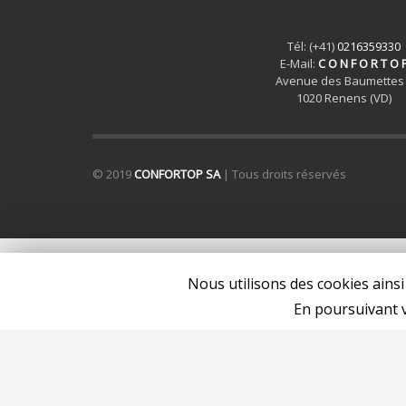
Tél: (+41)
0216359330
E-Mail:
C O N F O R T O 
Avenue des Baumettes
1020 Renens (VD)
© 2019
CONFORTOP SA
| Tous droits réservés
Nous utilisons des cookies ainsi
En poursuivant v