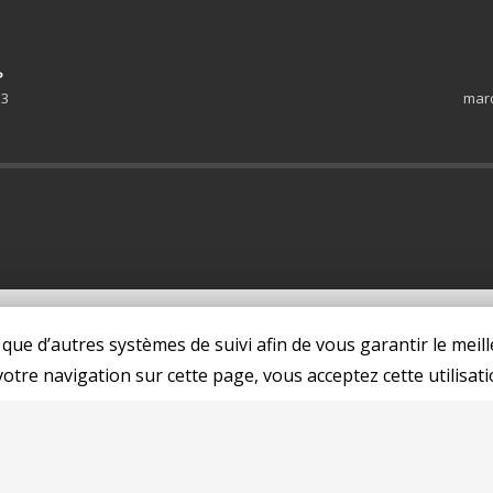
P
 3
mard
 que d’autres systèmes de suivi afin de vous garantir le meill
otre navigation sur cette page, vous acceptez cette utilisati