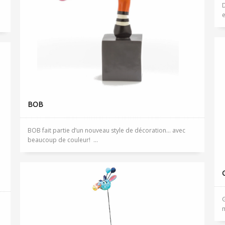
D
e
BOB
BOB fait partie d’un nouveau style de décoration… avec
beaucoup de couleur! ...
G
m