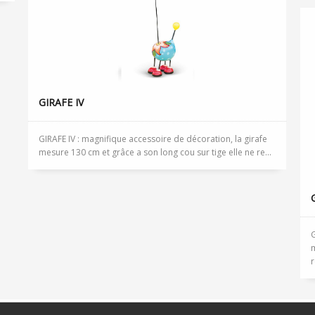
GIRAFE IV
GIRAFE IV : magnifique accessoire de décoration, la girafe
mesure 130 cm et grâce a son long cou sur tige elle ne re...
G
m
r