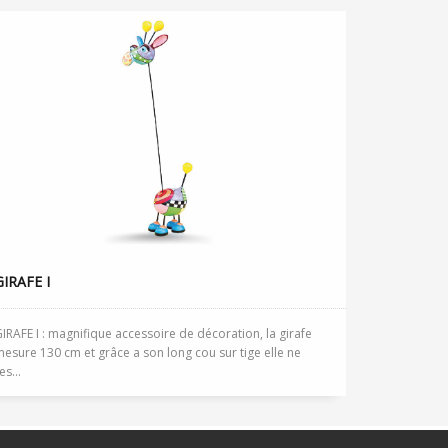
GIRAFE I
IRAFE I : magnifique accessoire de décoration, la girafe
esure 130 cm et grâce a son long cou sur tige elle ne
es...